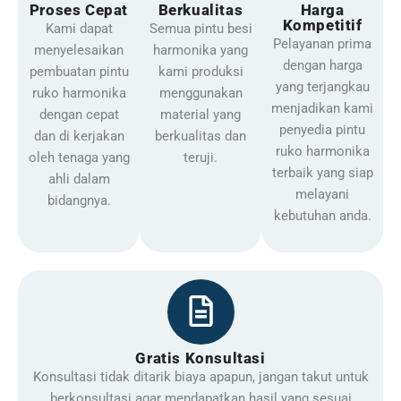
Proses Cepat
Berkualitas
Harga
Kompetitif
Kami dapat
Semua pintu besi
Pelayanan prima
menyelesaikan
harmonika yang
dengan harga
pembuatan pintu
kami produksi
yang terjangkau
ruko harmonika
menggunakan
menjadikan kami
dengan cepat
material yang
penyedia pintu
dan di kerjakan
berkualitas dan
ruko harmonika
oleh tenaga yang
teruji.
terbaik yang siap
ahli dalam
melayani
bidangnya.
kebutuhan anda.
Gratis Konsultasi
Konsultasi tidak ditarik biaya apapun, jangan takut untuk
berkonsultasi agar mendapatkan hasil yang sesuai